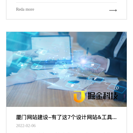
而其中交互设计与视觉设计是与设计师密切相关的两个
阶段，也是最大程度占据我们工作场景的内容。其中关键
Reda more
的信息设计、导航设计、界面设计都能从栅格工具中受
益，因为它们概括下来，都涉及到组织信息以提供更合
规、流畅、厦门网站建设-且符合用户习惯的浏览体验。
厦门网站建设-有了这7个设计网站&工具，做设计更有谱了
2022-02-06