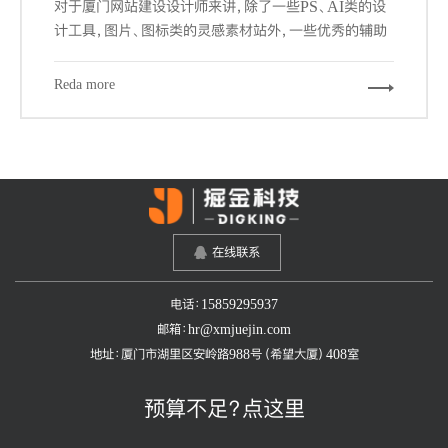
对于厦门网站建设设计师来讲，除了一些PS、AI类的设
计工具，图片、图标类的灵感素材站外，一些优秀的辅助
工具和网站，可以帮我们更加快速的，更游刃有余的完成
我们的设计工作。下面给大家推荐7个必备的辅助工具和
Reda more
网站。
在线联系
电话：15859295937
邮箱：hr@xmjuejin.com
地址：厦门市湖里区安岭路988号（希望大厦）408室
预算不足？点这里