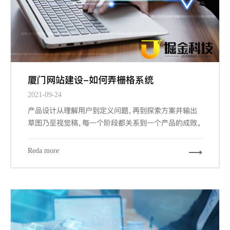
厦门网站建设-如何弄栅格系统
2021-09-24
产品设计从理解用户到定义问题，再到探索方案并输出
草图乃至视觉稿，每一个阶段都关系到一个产品的成败。
而其中交互设计与视觉设计是与设计师密切相关的两个
阶段，也是最大程度占据我们工作场景的内容。其中关键
Reda more
的信息设计、导航设计、界面设计都能从栅格工具中受
益，因为它们概括下来，都涉及到组织信息以提供更合
规、流畅、厦门网站建设-且符合用户习惯的浏览体验。