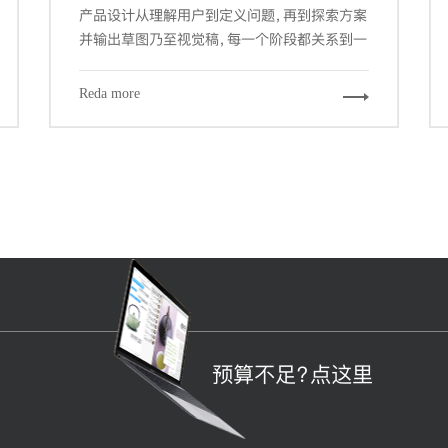
产品设计从理解用户到定义问题，再到探索方案
并输出草图乃至视觉稿，每一个阶段都关系到一
个产品的成败。而其中交互设计与视觉设计是与
设计师密切相关的两个阶段，也是最大程度占据
Reda more
我们工作场景的内容。其中关键的信息设计、导
航设计、界面设计都能从栅格工具中受益，因为
它们概括下来，都涉及到组织信息以提供更合
规、流畅、厦门网站建设-且符合用户习惯的浏览
体验。
预算不足？点这里