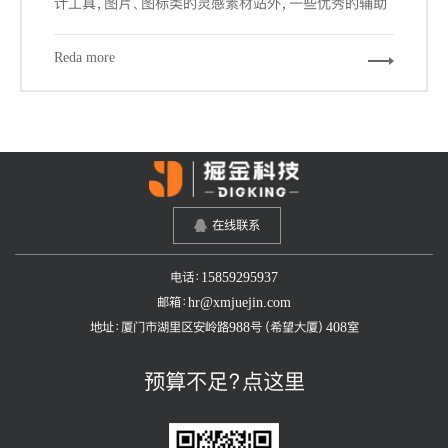
计工具，图片、图标类的灵感素材站外，一些优秀的辅助
工具和网站，可以帮我们更加快速的，更游刃有余的完成
我们的设计工作。下面给大家推荐7个必备的辅助工具和
Reda more
网站。
在线联系
电话：15859295937
邮箱：hr@xmjuejin.com
地址：厦门市湖里区安岭路988号（希望大厦）408室
预算不足？点这里