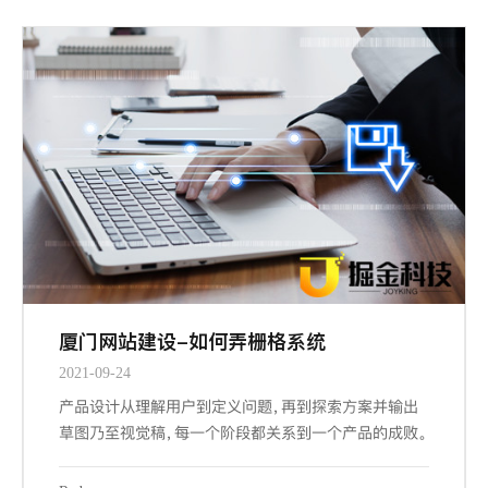
厦门网站建设-如何弄栅格系统
2021-09-24
产品设计从理解用户到定义问题，再到探索方案并输出
草图乃至视觉稿，每一个阶段都关系到一个产品的成败。
而其中交互设计与视觉设计是与设计师密切相关的两个
阶段，也是最大程度占据我们工作场景的内容。其中关键